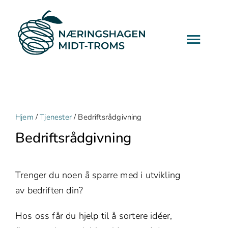
Hopp
til
hovedinnhold
Togg
Navi
Tjenester
Prosjekter
Hjem
/
Tjenester
/ Bedriftsrådgivning
Bedriftsrådgivning
Arrangementer
Trenger du noen å sparre med i utvikling
Aktuelt
av bedriften din?
Om Oss
Hos oss får du hjelp til å sortere idéer,