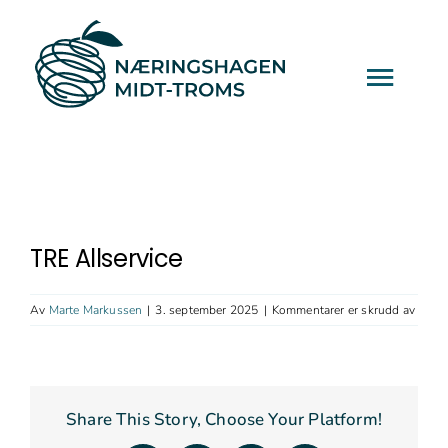
Hopp
til
hovedinnhold
Togg
Navi
Tjenester
Prosjekter
TRE Allservice
Arrangementer
for
Av
Marte Markussen
|
3. september 2025
|
Kommentarer er skrudd av
TRE
Allser
Aktuelt
Share This Story, Choose Your Platform!
Om Oss