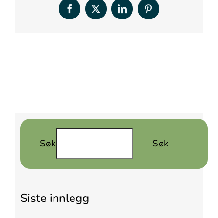
Facebook
X
LinkedIn
Pinterest
Søk
Søk
Siste innlegg